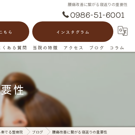
腰痛改善に繋がる寝返りの重要性
0986-51-6001
こちら
インスタグラム
よくある質問
当院の特徴
アクセス
ブログ
コラム
脊柱管狭窄症
漫画特集
ヘルニア
重要性
ぎっくり腰
慢性痛
反り腰
ら奏でる整骨院
ブログ
腰痛改善に繋がる寝返りの重要性