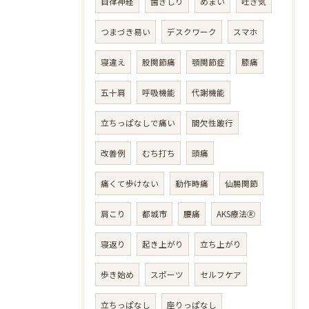
自律神経
歯ぎしり
めまい
吐き気
つまづき易い
デスクワーク
スマホ
寝違え
股関節痛
顎関節症
膝痛
五十肩
呼吸機能
代謝機能
立ちっぱなしで痛い
間欠性跛行
改善例
むち打ち
頭痛
痛くて歩けない
動作時痛
仙腸関節
肩こり
都城市
腰痛
AKS療法Ⓡ
寝返り
起き上がり
立ち上がり
歩き始め
スポーツ
セルフケア
立ちっぱなし
座りっぱなし