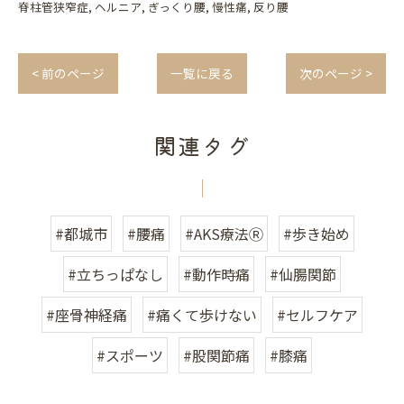
脊柱管狭窄症
ヘルニア
ぎっくり腰
慢性痛
反り腰
< 前のページ
一覧に戻る
次のページ >
関連タグ
#都城市
#腰痛
#AKS療法Ⓡ
#歩き始め
#立ちっぱなし
#動作時痛
#仙腸関節
#座骨神経痛
#痛くて歩けない
#セルフケア
#スポーツ
#股関節痛
#膝痛