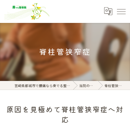
脊柱管狭窄症
宮崎県都城市で腰痛なら奏でる整骨院
当院の特徴
脊柱管狭窄症
原因を見極めて脊柱管狭窄症へ対
応