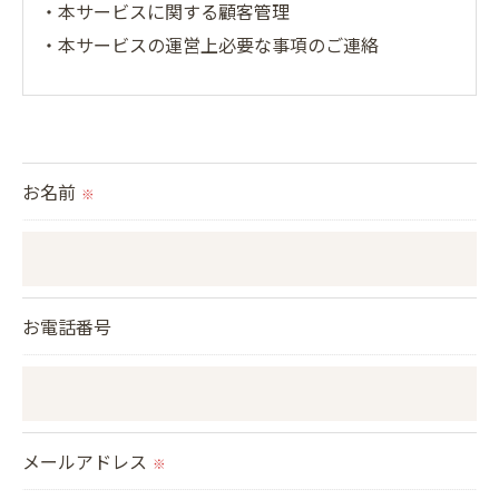
・本サービスに関する顧客管理
・本サービスの運営上必要な事項のご連絡
＜個人情報の提供について＞
当社ではお客様の同意を得た場合または法令に定め
られた場合を除き、
お名前
※
取得した個人情報を第三者に提供することはいたし
ません。
＜個人情報の委託について＞
お電話番号
当社では、利用目的の達成に必要な範囲において、
個人情報を外部に委託する場合があります。
これらの委託先に対しては個人情報保護契約等の措
置をとり、適切な監督を行います。
メールアドレス
※