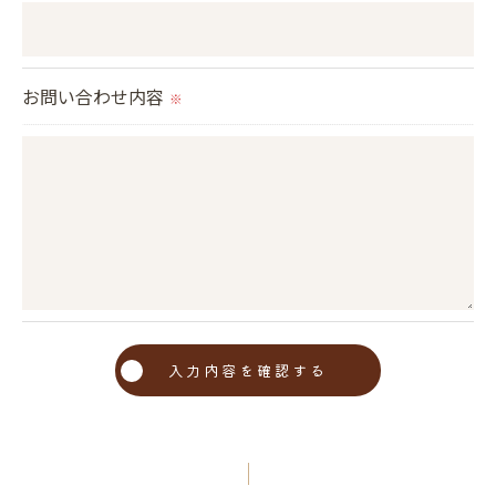
＜個人情報の安全管理＞
当社では、個人情報の漏洩等がなされないよう、適
切に安全管理対策を実施します。
お問い合わせ内容
※
＜個人情報を与えなかった場合に生じる結果＞
必要な情報を頂けない場合は、それに対応した当社
のサービスをご提供できない場合がございますので
予めご了承ください。
＜個人情報の開示･訂正・削除･利用停止の手続につ
いて＞
当社では、お客様の個人情報の開示･訂正･削除・利
用停止の手続を定めさせて頂いております。
ご本人である事を確認のうえ、対応させて頂きま
す。