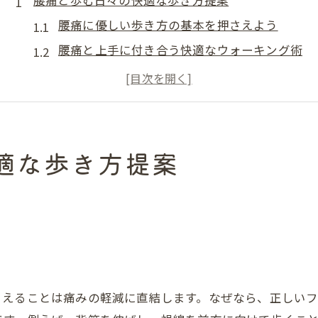
腰痛と歩む日々の快適な歩き方提案
腰痛に優しい歩き方の基本を押さえよう
腰痛と上手に付き合う快適なウォーキング術
腰痛緩和に役立つ歩行リズムの整え方
無理せず続く腰痛対策ウォーキングの工夫
腰痛を悪化させないための歩き方のポイント
腰痛予防のための日常的な歩行習慣とは
適な歩き方提案
歩くと腰痛が楽になる理由を解説
腰痛が歩くと楽になる医学的な理由
腰痛改善に歩行が有効なメカニズムを解説
腰痛と血流改善の関係を知ろう
う
腰痛緩和を促すウォーキングの効果
さえることは痛みの軽減に直結します。なぜなら、正しい
腰痛が和らぐ歩き方とその根拠