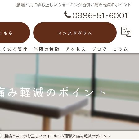
腰痛と共に歩む正しいウォーキング習慣と痛み軽減のポイント
0986-51-6001
こちら
インスタグラム
よくある質問
当院の特徴
アクセス
ブログ
コラム
脊柱管狭窄症
漫画特集
ヘルニア
痛み軽減のポイント
ぎっくり腰
慢性痛
反り腰
腰痛と共に歩む正しいウォーキング習慣と痛み軽減のポイント