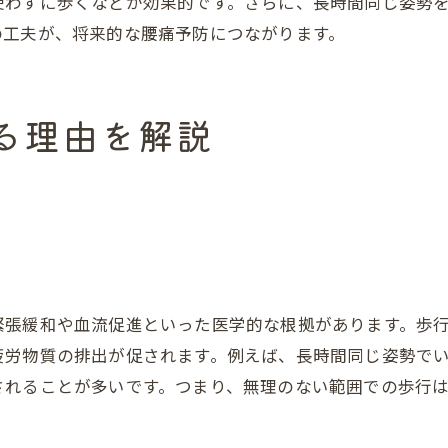
使わずに歩くなどが効果的です。さらに、長時間同じ姿勢を
腰痛に配慮した歩行サポートグッズ活用法
の工夫が、将来的な腰痛予防につながります。
腰痛時におすすめの歩行前ストレッチ
腰痛悪化を防ぐ歩行中の注意ポイント
る理由を解説
即効で役立つ腰痛緩和セルフケア術
腰痛緩和に即効性のあるセルフケア法
腰痛を和らげる簡単なストレッチ方法
腰痛のセルフケアで押さえたいポイント
腰痛時に自宅でできるリラックス法
腰痛改善につながる日常動作の見直し
緊張緩和や血流促進といった医学的な根拠があります。歩
腰痛悪化を防ぐ正しいセルフケア習慣
疲労物質の排出が促されます。例えば、長時間同じ姿勢で
奏でる整骨院
されることが多いです。つまり、無理のない範囲での歩行