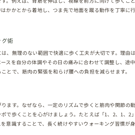
です。例えば、背筋を伸ばし、視線を前方に向けて歩くこ
腰痛と歩行運動の意外な関係性
時はかかとから着地し、つま先で地面を蹴る動作を丁寧に
腰痛時に避けたい歩行姿勢の注意点
腰痛時にやってはいけない歩行姿勢とは
腰痛悪化を招く歩き方とその見極め方
ング術
腰痛の時に気をつけたい体重移動のコツ
には、無理のない範囲で快適に歩く工夫が大切です。理由
腰痛を防ぐ正しい重心バランスの保ち方
ペースを自分の体調やその日の痛みに合わせて調整し、途
腰痛中の歩行で注意すべきポイント
ることで、筋肉の緊張を和らげ腰への負担を減らせます。
腰痛緩和のために避けたい歩き方
たくさん歩くと腰が痛む原因とは
たくさん歩くと腰痛が起こる主な理由とは
がります。なぜなら、一定のリズムで歩くと筋肉や関節の
歩きすぎによる腰痛のリスクと予防法
ポで歩くことを心がけましょう。たとえば「1、2、1、2
腰痛発生につながる歩行疲労の正体
ムを意識することで、長く続けやすいウォーキング習慣が身
腰痛が悪化しやすい歩行距離と目安