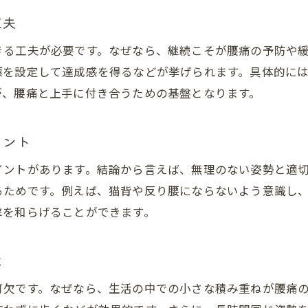
腰痛を招くオーバーワークのサイン
工夫
歩行で腰痛を悪化させないための注意点
きる工夫が必要です。なぜなら、継続こそが腰痛の予防や
腰痛とヘルニアの違いを知ろう
を設定して達成感を得るなどが挙げられます。具体的には
腰痛とヘルニアの症状の違いを解説
が、腰痛と上手に付き合うための基盤となります。
腰痛とヘルニアを見分けるポイント
腰痛とヘルニアの原因の違いを知る
イント
腰痛とヘルニアで歩行時に現れる特徴
イントがあります。結論から言えば、無理のない姿勢と適
腰痛とヘルニアのセルフチェック方法
るためです。例えば、猫背や反り腰にならないよう意識し
腰痛かヘルニアか迷ったときの対処法
撃を和らげることができます。
歩くと腰が痛い場合の対策とコツ
歩くと腰が痛いときの腰痛対策の基本
は
腰痛時の歩行を快適にするコツ
可欠です。なぜなら、生活の中での小さな積み重ねが腰痛
腰痛がある日の無理しない歩き方