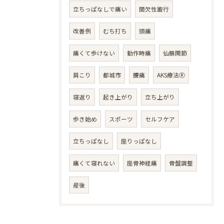
立ちっぱなしで痛い
間欠性跛行
改善例
むち打ち
頭痛
痛くて歩けない
動作時痛
仙腸関節
肩こり
都城市
腰痛
AKS療法Ⓡ
寝返り
起き上がり
立ち上がり
歩き始め
スポーツ
セルフケア
立ちっぱなし
座りっぱなし
痛くて寝れない
座骨神経痛
骨盤調整
産後