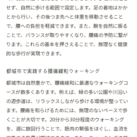
せず、自然に歩ける範囲で設定します。足の着地はかか
健康を保つための正しいウォーキング法
とから行い、その後つま先へと体重を移動させること
腰痛でも続けられるウォーキング
で、腰への負担を軽減できます。また、腕を自然に振る
腰痛でも無理なく続けるウォーキング
ことで、バランスが取りやすくなり、腰痛の予防に繋が
腰に優しいウォーキングの続け方
ります。これらの基本を押さえることで、無理なく健康
腰痛の緩和に役立つウォーキング習慣
的な歩行が実現できます。
安心して続けられるウォーキング法
腰痛に配慮したウォーキングのポイント
都城市で実践する腰痛緩和ウォーキング
都城市で実践する腰痛対策ウォーキング
都城市は自然豊かで、腰痛緩和に最適なウォーキングコ
腰痛改善のための歩き方指南
ースが数多くあります。例えば、緑の多い公園や川沿い
の遊歩道は、リラックスしながら歩ける環境が整ってい
腰痛改善に役立つ歩き方のポイント
ます。腰痛を和らげるためには、無理のないペースで歩
正しい歩行で腰痛を改善する方法
くことが大切です。20分から30分程度のウォーキング
都城市でのウォーキングによる腰痛改善
を、週に数回行うことで、筋肉の緊張をほぐし、血流を
腰に負担をかけない歩き方を学ぶ