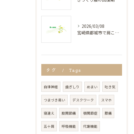
2026/03/08
宮崎県都城市で肩こりに悩む人向け治療法と通いやすさ徹底解説
タグ
Tags
自律神経
歯ぎしり
めまい
吐き気
つまづき易い
デスクワーク
スマホ
寝違え
股関節痛
顎関節症
膝痛
五十肩
呼吸機能
代謝機能