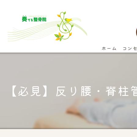
ホーム
コン
【必見】反り腰・脊柱