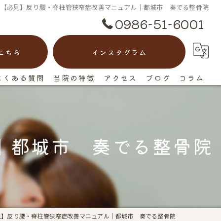
【必見】反り腰・脊柱管狭窄症改善マニュアル｜都城市 奏でる整骨院
0986-51-6001
こちら
インスタグラム
よくある質問
当院の特徴
アクセス
ブログ
コラム
脊柱管狭窄症
漫画特集
ヘルニア
｜都城市 奏でる整骨院
ぎっくり腰
慢性痛
反り腰
見】反り腰・脊柱管狭窄症改善マニュアル｜都城市 奏でる整骨院