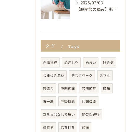
2026/07/03
【股関節の痛み】もしかしたら変形性股関節症かも？｜都城市 奏でる整骨院
タグ
Tags
自律神経
歯ぎしり
めまい
吐き気
つまづき易い
デスクワーク
スマホ
寝違え
股関節痛
顎関節症
膝痛
五十肩
呼吸機能
代謝機能
立ちっぱなしで痛い
間欠性跛行
改善例
むち打ち
頭痛