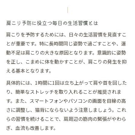
方法
ストレッチで肩こり予防に挑戦しよう
肩こり予防に役立つ毎日の生活習慣とは
肩こり予防ストレッチの効果と正しいやり
肩こりを予防するためには、日々の生活習慣を見直すこ
方
とが重要です。特に長時間同じ姿勢で過ごすことや、運
肩甲骨ストレッチで肩こりを根本から改善
動不足は肩こりの大きな原因となります。意識的に姿勢
肩こり予防に効く簡単ストレッチ習慣の始
を正し、こまめに体を動かすことが、肩こりの発生を抑
め方
える基本となります。
肩こり予防のためのデスクワーク合間の動
具体的には、1時間に1回は立ち上がって肩や首を回した
き方
り、簡単なストレッチを取り入れることが推奨されま
肩こりを一瞬で和らげるストレッチ実践法
す。また、スマートフォンやパソコンの画面を目線の高
肩こり予防には筋トレも効果的な理由
さに調整し、猫背にならないよう注意しましょう。これ
肩こり予防に有効な筋トレとその効果を解
らの習慣を続けることで、肩周辺の筋肉の緊張がやわら
説
ぎ、血流も改善します。