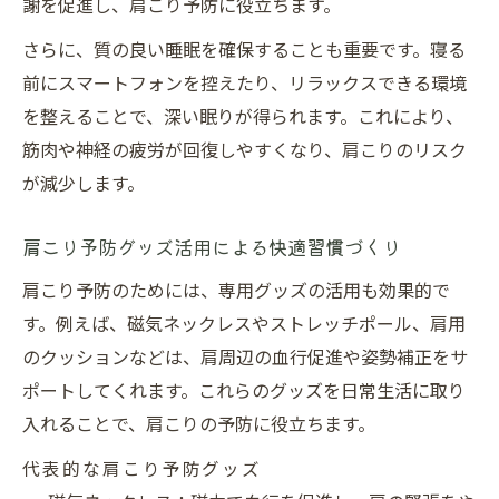
夫
謝を促進し、肩こり予防に役立ちます。
肩こり予防のための立ち姿勢チェック方法
さらに、質の良い睡眠を確保することも重要です。寝る
肩こり対策に役立つ姿勢矯正の習慣化法
前にスマートフォンを控えたり、リラックスできる環境
を整えることで、深い眠りが得られます。これにより、
奏でる整骨院
筋肉や神経の疲労が回復しやすくなり、肩こりのリスク
監修者：中村 好久
が減少します。
肩こり予防グッズ活用による快適習慣づくり
肩こり予防のためには、専用グッズの活用も効果的で
す。例えば、磁気ネックレスやストレッチポール、肩用
のクッションなどは、肩周辺の血行促進や姿勢補正をサ
ポートしてくれます。これらのグッズを日常生活に取り
入れることで、肩こりの予防に役立ちます。
代表的な肩こり予防グッズ