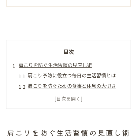
目次
肩こりを防ぐ生活習慣の見直し術
肩こり予防に役立つ毎日の生活習慣とは
肩こりを防ぐための食事と休息の大切さ
肩こり予防グッズ活用による快適習慣づく
り
デスクワーク中に肩こりを防ぐコツと実践
法
肩こりを防ぐ生活習慣の見直し術
肩こりしない人の特徴を生活に取り入れる