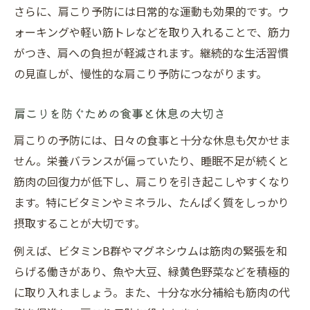
肩こりを防ぐ肩周りの筋力強化トレーニン
さらに、肩こり予防には日常的な運動も効果的です。ウ
グ法
ォーキングや軽い筋トレなどを取り入れることで、筋力
肩こり予防筋トレ初心者でもできる簡単メ
がつき、肩への負担が軽減されます。継続的な生活習慣
ニュー
の見直しが、慢性的な肩こり予防につながります。
肩こりと筋力低下の関係を知って予防に活
かす
肩こりを防ぐための食事と休息の大切さ
肩こり予防のための無理なく続けられる筋
肩こりの予防には、日々の食事と十分な休息も欠かせま
トレ
せん。栄養バランスが偏っていたり、睡眠不足が続くと
肩こりに効く正しい姿勢のポイント
筋肉の回復力が低下し、肩こりを引き起こしやすくなり
ます。特にビタミンやミネラル、たんぱく質をしっかり
肩こり予防に欠かせない正しい座り方のコ
摂取することが大切です。
ツ
肩こりの原因になる悪い姿勢と改善ポイン
例えば、ビタミンB群やマグネシウムは筋肉の緊張を和
ト
らげる働きがあり、魚や大豆、緑黄色野菜などを積極的
肩こり知らずになるデスクワーク姿勢の工
に取り入れましょう。また、十分な水分補給も筋肉の代