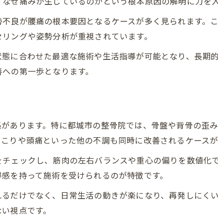
、なぜ痛みが生じているのかという根本原因の解明に力を
腰痛の症状に合わせた最適なケア方法
腰痛ケアで大切な丁寧なカウンセリング
勢不良が腰痛の根本要因となるケースが多く見られます。
セリングや姿勢分析が重視されています。
施術後の腰痛セルフケアと継続サポート
腰痛患者に選ばれるケアの工夫と実践
状態に合わせた最適な施術や生活指導が可能となり、長期
善への第一歩となります。
女性に配慮した腰痛ケアの特徴とは
慢性腰痛を解消へ導く最新アプローチ
慢性腰痛改善に有効な最新の施術法
腰痛解消を目指す整体院の新たな取り組み
係があります。特に都城市の整骨院では、骨盤や背骨の歪
腰痛と骨盤矯正の相乗効果に注目
肩こりや頭痛といった他の不調も同時に改善されるケースが
慢性腰痛の根本改善に必要なセルフケア
をチェックし、筋肉の左右バランスや重心の偏りを数値化
腰痛施術で信頼できる院の選び方
得感を持って施術を受けられるのが特徴です。
腰痛を根本から見直すべき理由とは
れるだけでなく、日常生活の動きが楽になり、再発しにく
腰痛の根本改善が生活に与える影響
ない視点です。