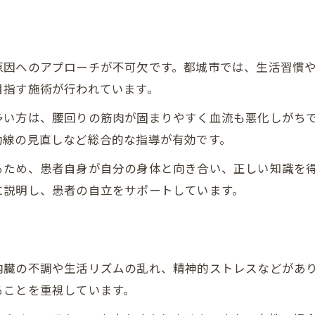
腰痛を繰り返さないための見直しポイント
腰痛対策の根本見直しが未来を変える
腰痛ケアを継続する意味とその効果
原因へのアプローチが不可欠です。都城市では、生活習慣
腰痛の根本から考える予防法の提案
目指す施術が行われています。
奏でる整骨院
多い方は、腰回りの筋肉が固まりやすく血流も悪化しがち
動線の見直しなど総合的な指導が有効です。
るため、患者自身が自分の身体と向き合い、正しい知識を
に説明し、患者の自立をサポートしています。
内臓の不調や生活リズムの乱れ、精神的ストレスなどがあ
ることを重視しています。