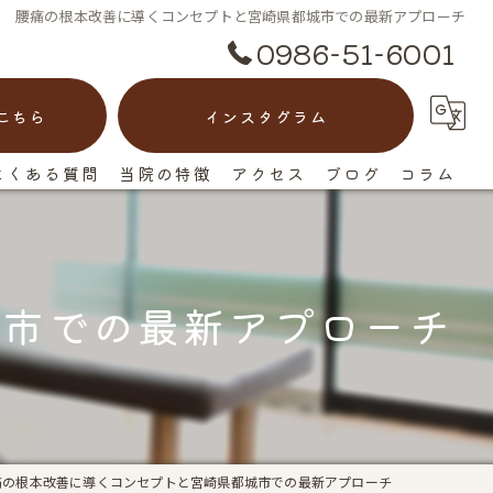
腰痛の根本改善に導くコンセプトと宮崎県都城市での最新アプローチ
0986-51-6001
こちら
インスタグラム
よくある質問
当院の特徴
アクセス
ブログ
コラム
脊柱管狭窄症
漫画特集
ヘルニア
城市での最新アプローチ
ぎっくり腰
慢性痛
反り腰
痛の根本改善に導くコンセプトと宮崎県都城市での最新アプローチ