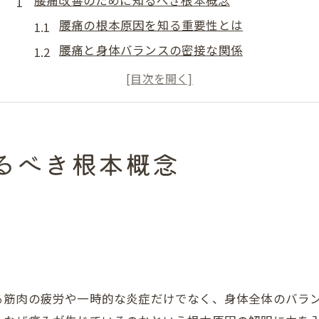
腰痛改善のために知るべき根本概念
腰痛の根本原因を知る重要性とは
腰痛と身体バランスの密接な関係
慢性腰痛の根本改善に必要な視点
腰痛に悩む方が見落としがちな要素
腰痛の根本改善で期待できる変化
根本改善が叶う腰痛対策の新常識
るべき根本概念
腰痛改善へ導く最新の施術コンセプト
根本改善を目指す腰痛対策の考え方
腰痛の再発防止に役立つ新しいアプローチ
腰痛対策で注目されるセルフケア方法
腰痛改善を支える継続サポートの大切さ
る筋肉の疲労や一時的な炎症だけでなく、身体全体のバラ
症状に寄り添う腰痛ケアの実際とは