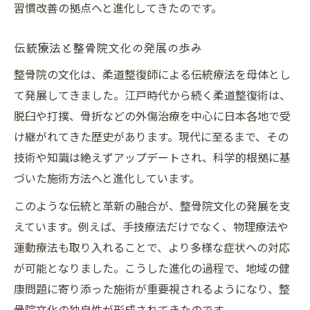
整骨院の経営課題と文化的存続の両立
習慣改善の拠点へと進化してきたのです。
経営環境変化に対応する整骨院文化の工夫
伝統療法と整骨院文化の発展の歩み
整骨院が直面する名称規制の課題と展望
整骨院の名称規制が文化に与える影響
整骨院の文化は、柔道整復師による伝統療法を母体とし
て発展してきました。江戸時代から続く柔道整復術は、
整骨院業界で進む法規制の最新動向
脱臼や打撲、骨折などの外傷治療を中心に日本各地で受
名称規制により変わる整骨院の文化的役割
け継がれてきた歴史があります。現代に至るまで、その
整骨院の法的課題と文化の関係性を考察
技術や知識は絶えずアップデートされ、科学的根拠に基
整骨院業界が名称規制へどう対応している
づいた施術方法へと進化しています。
か
このような伝統と革新の融合が、整骨院文化の発展を支
奏でる整骨院
えています。例えば、手技療法だけでなく、物理療法や
運動療法も取り入れることで、より多様な症状への対応
が可能となりました。こうした進化の過程で、地域の健
康問題に寄り添った施術が重要視されるようになり、整
骨院文化の独自性が形成されてきたのです。