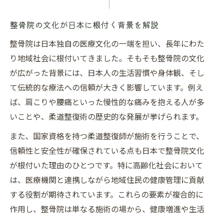
伝統療法としての整骨院の役割を再確認
現代社会における整骨院の重要な役割
整骨院の文化が日本に根付く背景を解説
整骨院が地域社会にもたらす安心感
整骨院は日本独自の医療文化の一端を担い、長年にわた
現代に受け継がれる整骨院の魅力とは
り地域社会に根付いてきました。そもそも整骨院の文化
整骨院の現代的な魅力と利用者の声
が広がった背景には、日本人の生活習慣や身体観、そし
て伝統的な療法への信頼が大きく影響しています。例え
伝統と革新が融合した整骨院文化の今
ば、肩こりや腰痛といった慢性的な痛みを抱える人が多
整骨院で体験できる独自の魅力を紹介
いことや、柔道整復術の歴史的な発展が挙げられます。
整骨院が現代人に選ばれる理由を考察
また、国家資格を持つ柔道整復師が施術を行うことで、
文化として根づく整骨院の価値とは何か
信頼性と安全性が確保されている点も日本で整骨院文化
経営環境の変化が整骨院文化に与える影響
が根付いた理由のひとつです。特に高齢化社会において
整骨院の経営環境変化が文化に及ぼす影響
は、医療機関と連携しながら地域住民の健康管理に貢献
時代の流れとともに変わる整骨院経営
する役割が期待されています。これらの要素が複合的に
整骨院文化は経営の変化でどう進化するか
作用し、整骨院は単なる施術の場から、健康増進や生活