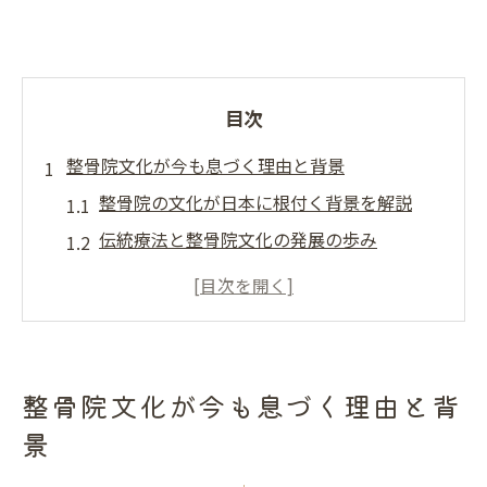
目次
整骨院文化が今も息づく理由と背景
整骨院の文化が日本に根付く背景を解説
伝統療法と整骨院文化の発展の歩み
整骨院文化の普及に社会が果たした役割
時代とともに変化する整骨院の文化的意義
整骨院文化の持続を支える地域のつながり
伝統療法と整骨院の社会的役割を探る
整骨院文化が今も息づく理由と背
整骨院と伝統療法が果たす社会的貢献とは
景
整骨院が支える健康文化とその影響力