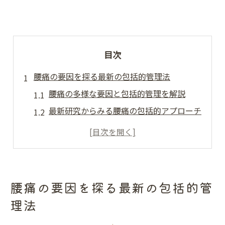
目次
腰痛の要因を探る最新の包括的管理法
腰痛の多様な要因と包括的管理を解説
最新研究からみる腰痛の包括的アプローチ
腰痛要因の分析で管理法を見直す重要性
腰痛リスク評価と最新管理法の基礎知識
心理的要素も含む腰痛包括管理の実践法
日常生活で気をつけたい腰痛対策の基本
腰痛の要因を探る最新の包括的管
日常動作でできる腰痛予防の基本ポイント
理法
腰痛対策は姿勢改善と運動習慣が鍵