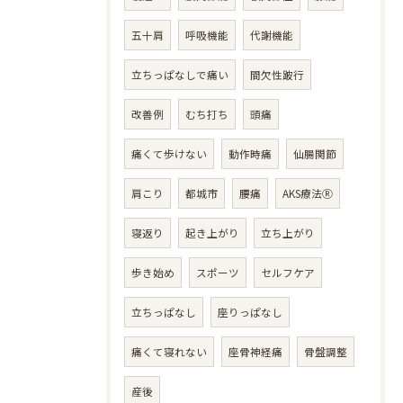
五十肩
呼吸機能
代謝機能
立ちっぱなしで痛い
間欠性跛行
改善例
むち打ち
頭痛
痛くて歩けない
動作時痛
仙腸関節
肩こり
都城市
腰痛
AKS療法Ⓡ
寝返り
起き上がり
立ち上がり
歩き始め
スポーツ
セルフケア
立ちっぱなし
座りっぱなし
痛くて寝れない
座骨神経痛
骨盤調整
産後