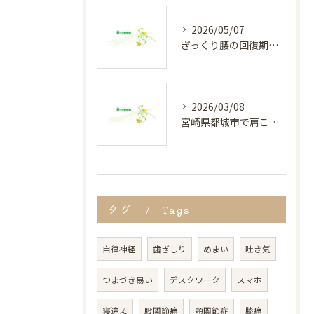
2026/05/07
ぎっくり腰の回復期間と正しい対処法
2026/03/08
宮崎県都城市で肩こりに悩む人向け治療法と通いやすさ徹底解説
タグ
Tags
自律神経
歯ぎしり
めまい
吐き気
つまづき易い
デスクワーク
スマホ
寝違え
股関節痛
顎関節症
膝痛