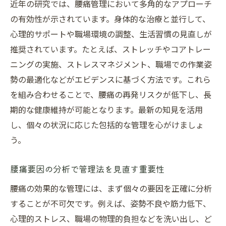
腰痛リスク評価と安全配慮義務の重要性
近年の研究では、腰痛管理において多角的なアプローチ
の有効性が示されています。身体的な治療と並行して、
腰痛対策の職場教育と従業員の意識改革
心理的サポートや職場環境の調整、生活習慣の見直しが
ストレス管理が腰痛に与える影響と対処法
推奨されています。たとえば、ストレッチやコアトレー
ストレスが腰痛に及ぼす影響と管理法
ニングの実施、ストレスマネジメント、職場での作業姿
腰痛とメンタルヘルスの深い関係性を解説
勢の最適化などがエビデンスに基づく方法です。これら
腰痛悪化を防ぐためのストレス対策技術
を組み合わせることで、腰痛の再発リスクが低下し、長
ストレス管理が腰痛予防に果たす役割
期的な健康維持が可能となります。最新の知見を活用
腰痛軽減に繋がるリラクゼーションの活用
し、個々の状況に応じた包括的な管理を心がけましょ
奏でる整骨院
う。
腰痛要因の分析で管理法を見直す重要性
腰痛の効果的な管理には、まず個々の要因を正確に分析
することが不可欠です。例えば、姿勢不良や筋力低下、
心理的ストレス、職場の物理的負担などを洗い出し、ど