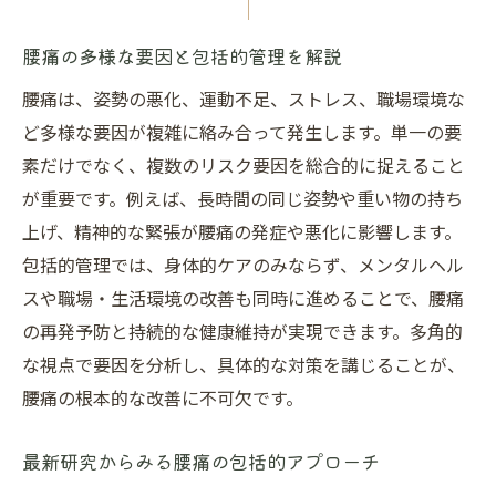
腰痛を防ぐための日常生活の注意点
腰痛予防のために避けたい日常の癖
腰痛の多様な要因と包括的管理を解説
腰痛管理に役立つ生活リズムの整え方
腰痛は、姿勢の悪化、運動不足、ストレス、職場環境な
腰痛予防に役立つセルフケアの実践ポイント
ど多様な要因が複雑に絡み合って発生します。単一の要
腰痛予防に効くセルフケアの基本ステップ
素だけでなく、複数のリスク要因を総合的に捉えること
が重要です。例えば、長時間の同じ姿勢や重い物の持ち
腰痛管理におすすめのストレッチ方法
上げ、精神的な緊張が腰痛の発症や悪化に影響します。
腰痛を和らげるセルフチェックのコツ
包括的管理では、身体的ケアのみならず、メンタルヘル
腰痛予防へ向けた運動習慣の始め方
スや職場・生活環境の改善も同時に進めることで、腰痛
腰痛対策のセルフケアで注意すべき点
の再発予防と持続的な健康維持が実現できます。多角的
職場における腰痛リスク低減の具体策とは
な視点で要因を分析し、具体的な対策を講じることが、
職場で実践できる腰痛リスク低減対策
腰痛の根本的な改善に不可欠です。
腰痛管理と職場環境改善のポイント
最新研究からみる腰痛の包括的アプローチ
腰痛予防に役立つ作業姿勢の見直し方