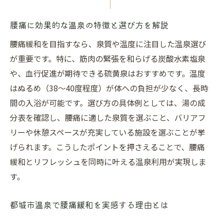
温泉利用で腰痛対策を日常に取り入れるコ
ツ
腰痛に効果的な温泉の特徴と選び方を解説
都城市温泉で叶う腰痛緩和ケアの実例紹介
腰痛緩和を目指すなら、泉質や温度に注目した温泉選び
腰痛と温泉効能の関係をわかりやすく解説
が重要です。特に、筋肉の緊張を和らげる炭酸水素塩泉
腰痛ケアに最適な温泉の利用タイミング
や、血行促進が期待できる硫黄泉はおすすめです。温度
温泉で腰痛とストレスを同時に和らげる方
はぬるめ（38〜40度程度）が体への負担が少なく、長時
法
間の入浴が可能です。選び方の具体例としては、湯の成
分表を確認し、腰痛に適した泉質を選ぶこと、バリアフ
泉質選びが左右する腰痛改善のコツ
リーや休憩スペースが充実している施設を選ぶことが挙
腰痛に効く泉質の見極め方と選択ポイント
げられます。こうしたポイントを押さえることで、腰痛
腰痛持ちが知るべき温泉泉質の基礎知識
緩和とリフレッシュを同時に叶える温泉利用が実現しま
都城市で注目の泉質ごとの腰痛ケア効果
す。
腰痛改善を目指す温泉選びの失敗しない方
法
都城市温泉で腰痛緩和を実感する理由とは
温泉泉質と腰痛緩和に関する最新研究紹介