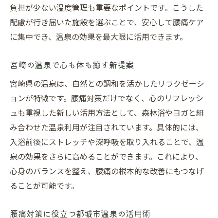
負担が少ない温度管理も重要なポイントです。こうした
腰痛持ちが満足できる公衆浴場の選び方
配慮が行き届いた施設を選ぶことで、安心して腰痛ケア
公衆浴場利用時の腰痛対策マナーと注意点
に集中でき、温泉の効果を最大限に活用できます。
腰痛緩和に効く温泉利用の新常識
最新研究から読み解く温泉と腰痛の関係
宮崎の温泉で心も体も癒す新提案
腰痛改善に温泉を活用する新しい発想法
宮崎県の温泉は、自然との調和を活かしたリラクゼーシ
温泉利用で腰痛緩和を目指す生活術紹介
ョンが特徴です。腰痛対策だけでなく、心のリフレッシ
腰痛ケアと温泉健康法の最新トレンド解説
ュも重視した新しい活用方法として、森林浴やヨガと組
実践的な温泉活用術で腰痛をサポート
み合わせた温泉利用が注目されています。具体的には、
入浴前後にストレッチや深呼吸を取り入れることで、温
温泉利用による腰痛対策のメリット総まと
泉の効果をさらに高めることができます。これにより、
め
心身のバランスを整え、腰痛の根本的な改善にもつなげ
奏でる整骨院
ることが可能です。
腰痛対策に役立つ都城市温泉の活用術