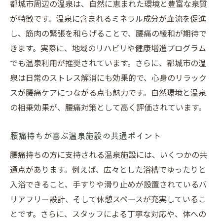
都城市周辺の温泉は、自然に恵まれた環境と豊富な泉質
泉質による腰痛ケアの違いを比較して解説
が特徴です。温泉に含まれるミネラル成分が血流を促進
都城で腰痛対策を強化する入浴ポイント
し、筋肉の緊張を和らげることで、腰痛の緩和が期待で
腰痛緩和に効果的な温泉入浴法とは何か
きます。実際に、地域のリハビリや健康増進プログラム
でも温泉利用が推奨されています。さらに、都城市の温
腰痛持ちが実践する入浴時の注意ポイント
泉は日常のストレス解消にも効果的で、心身のリラック
都城市温泉での腰痛予防入浴術を伝授
スが腰痛ケアにつながる点も魅力です。自然環境と温泉
腰痛ケアに役立つ温泉入浴のタイミング
の相乗効果が、腰痛対策として高く評価されています。
温泉入浴で腰痛対策を効果的に行うコツ
腰痛に悩む方必見の入浴習慣の作り方
腰痛持ちが喜ぶ温泉施設の共通ポイント
宮崎の公衆浴場で腰痛を和らげる方法
腰痛持ちの方に支持される温泉施設には、いくつかの共
宮崎の公衆浴場を活用した腰痛ケア法解説
通点があります。例えば、広々とした浴槽でゆったりと
公衆浴場で腰痛改善を目指す利用ポイント
入浴できること、手すりや滑り止めが設置されているバ
腰痛対策におすすめの公衆浴場の特徴とは
リアフリー設計、そして休憩スペースが充実しているこ
とです。さらに、スタッフによる丁寧な対応や、体への
宮崎公衆浴場で実感する腰痛緩和のヒント