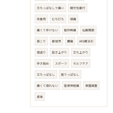
立ちっぱなしで痛い
間欠性跛行
改善例
むち打ち
頭痛
痛くて歩けない
動作時痛
仙腸関節
肩こり
都城市
腰痛
AKS療法Ⓡ
寝返り
起き上がり
立ち上がり
歩き始め
スポーツ
セルフケア
立ちっぱなし
座りっぱなし
痛くて寝れない
座骨神経痛
骨盤調整
産後