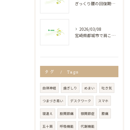
ぎっくり腰の回復期間と正しい対処法
2026/03/08
宮崎県都城市で肩こりに悩む人向け治療法と通いやすさ徹底解説
タグ
Tags
自律神経
歯ぎしり
めまい
吐き気
つまづき易い
デスクワーク
スマホ
寝違え
股関節痛
顎関節症
膝痛
五十肩
呼吸機能
代謝機能