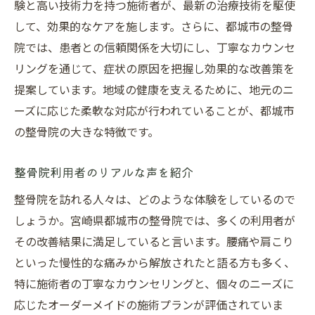
整骨院で行うケガ予防の具体例
験と高い技術力を持つ施術者が、最新の治療技術を駆使
して、効果的なケアを施します。さらに、都城市の整骨
都城市の整骨院での成功事例
院では、患者との信頼関係を大切にし、丁寧なカウンセ
スポーツ選手が選ぶ整骨院の理由
リングを通じて、症状の原因を把握し効果的な改善策を
ケガ予防に効果的な施術方法
提案しています。地域の健康を支えるために、地元のニ
都城市の整骨院での事例から学ぶ
ーズに応じた柔軟な対応が行われていることが、都城市
整骨院での施術後のケア方法
の整骨院の大きな特徴です。
都城市の整骨院地域密着型サービスの魅力
地域密着型整骨院のメリット
整骨院利用者のリアルな声を紹介
都城市の整骨院と地域社会の関わり
整骨院を訪れる人々は、どのような体験をしているので
地域密着型サービスが支持される理由
しょうか。宮崎県都城市の整骨院では、多くの利用者が
その改善結果に満足していると言います。腰痛や肩こり
整骨院が地域に貢献する方法
といった慢性的な痛みから解放されたと語る方も多く、
都城市の整骨院利用者のリアルな声
特に施術者の丁寧なカウンセリングと、個々のニーズに
地域住民が選ぶ整骨院の特徴
応じたオーダーメイドの施術プランが評価されていま
奏でる整骨院