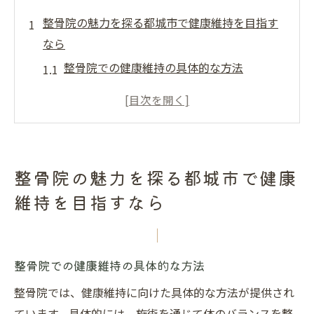
整骨院の魅力を探る都城市で健康維持を目指す
なら
整骨院での健康維持の具体的な方法
都城市の整骨院が提供する独自のケア
整骨院利用者のリアルな声を紹介
健康維持における整骨院の役割とは
都城市での整骨院の選び方ガイド
整骨院の魅力を探る都城市で健康
整骨院と他の健康施設の違い
維持を目指すなら
都城市の整骨院で受ける安心の保険適用と施術
内容
保険適用の具体的な施術とは
整骨院での健康維持の具体的な方法
都城市の整骨院で受けられる施術の種類
整骨院では、健康維持に向けた具体的な方法が提供され
保険適用の条件と手続きについて
ています。具体的には、施術を通じて体のバランスを整