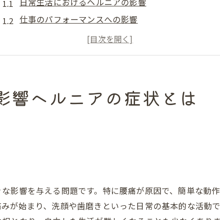
日常生活におけるヘルニアの影響
仕事のパフォーマンスへの影響
腰痛がもたらす精神的ストレス
ヘルニアによる生活習慣の見直し
痛みを軽減するための姿勢改善法
運動制限とその影響
影響ヘルニアの症状とは
ヘルニアによる腰痛の原因とその対処法
ヘルニアのメカニズム
腰痛を悪化させる要因
自己診断のリスクと注意点
早期発見とその利点
きな影響を与える問題です。特に腰痛が原因で、簡単な動
適切な対処法の選び方
痛みが始まり、洗顔や歯磨きといった日常の基本的な活動
長期的な健康維持の重要性