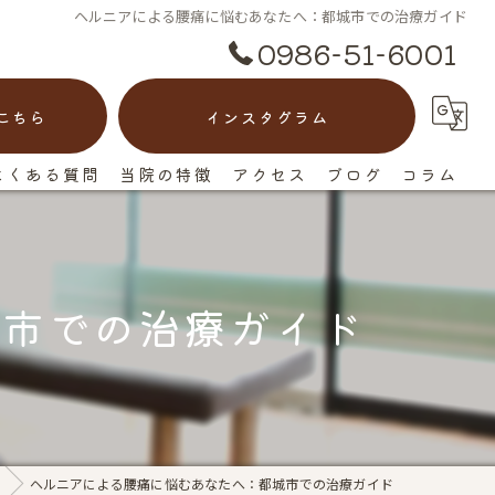
ヘルニアによる腰痛に悩むあなたへ：都城市での治療ガイド
0986-51-6001
こちら
インスタグラム
よくある質問
当院の特徴
アクセス
ブログ
コラム
脊柱管狭窄症
漫画特集
ヘルニア
城市での治療ガイド
ぎっくり腰
慢性痛
反り腰
ヘルニアによる腰痛に悩むあなたへ：都城市での治療ガイド