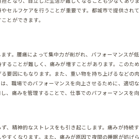
負担となり、自立した生活が難しくなることも少なくあり
都城市でのヘルニア治療法整形外科の選び方
療やセルフケアを行うことが重要です。都城市で提供され
信頼できる病院の見分け方
すことができます。
整形外科の口コミを活用する
専門医とのカウンセリングポイント
治療法の比較と検討
します。腰痛によって集中力が削がれ、パフォーマンスが低
都城市での先進的な治療法
持することが難しく、痛みが増すことがあります。このた
整形外科の予約の取り方
げる要因にもなります。また、重い物を持ち上げるなどの
腰痛改善のための運動療法ヘルニアでもできるエクササ
では、職場でのパフォーマンスを向上させるために、適切
安全に行える運動法
用し、痛みを管理することで、仕事でのパフォーマンスを
効果的なフィットネスプラン
日常的なエクササイズの重要性
腰痛改善に役立つスポーツ
らず、精神的なストレスをも引き起こします。痛みが持続
運動前後のストレッチ法
しやすくなります。また、痛みが原因で夜間の睡眠が妨げ