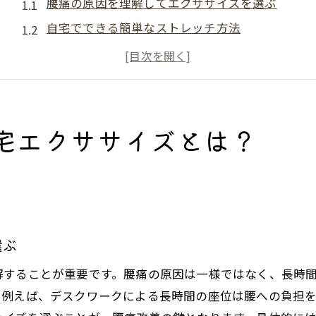
腰痛の原因を理解してエクササイズを選ぶ
自宅でできる簡単なストレッチ方法
日常的に取り入れたい腰痛対策エクササイズ
腰痛改善に効果的なタイミングと頻度
エクササイズの前後に気をつけるポイント
腰痛予防のための正しい姿勢と日常習慣
宅エクササイズとは？
腰痛に効果的な猫のポーズをマスターしよう
猫のポーズの基本的なやり方
猫のポーズがもたらす腰痛改善効果
猫のポーズを行う際の注意点
選ぶ
日常生活に猫のポーズを取り入れる方法
解することが重要です。腰痛の原因は一様ではなく、長時
猫のポーズと他のヨガポーズの組み合わせ
。例えば、デスクワークによる長時間の座位は腰への負担
実践者の体験談から学ぶ猫のポーズ