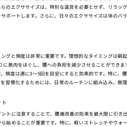
毎日続けるための運動スケジュール作成法
れらのエクササイズは、特別な道具を必要とせず、リラッ
腰痛の原因を理解して効果的に対策する方法
をサポートします。さらに、日々のエクササイズは体のバ
腰痛の主な原因を学ぶ
腰痛の種類とそれぞれの対策法
生活習慣が腰痛に与える影響
腰痛を引き起こす姿勢の改善方法
ミングと頻度は非常に重要です。理想的なタイミングは朝
まりに筋肉をほぐし、腰への負担を減少させることができま
ストレスが腰痛に及ぼす影響と対策
。頻度は週に3〜5回を目安にすると効果的です。特に、
腰痛を予防するための食事と栄養
ズを習慣化するためには、日常のルーチンに組み込み、無
奏でる整骨院
監修者：中村 好久
ント
イントに注意することで、腰痛改善の効果を最大限に引き
から始めることが重要です。特に、軽いストレッチやウォ