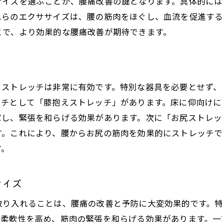
サイズを選ぶことが、腰痛改善の鍵となります。具体的に
橋のポーズで腰の筋肉を効果的に強化する方法
れらのエクササイズは、腰の筋肉をほぐし、血流を促進す
橋のポーズの基本的なステップ
とで、より効果的な腰痛改善が期待できます。
腰の筋肉を強化するための橋のポーズ
橋のポーズがもたらすその他の健康効果
初心者が押さえておきたい橋のポーズのポイント
るストレッチは非常に有効です。特別な器具を必要とせず、
橋のポーズを日常に取り入れるためのヒント
ッチとして「膝抱えストレッチ」があります。床に仰向け
橋のポーズを応用したエクササイズの紹介
ばし、緊張を和らげる効果があります。次に「お尻ストレッ
腰痛に悩む人におすすめの毎日続けられる運動
す。これにより、腰からお尻の筋肉を効果的にストレッチ
腰痛改善に役立つ日常的な運動
す。
ウォーキングの効果と取り入れ方
水中エクササイズで腰痛を軽減する方法
サイズ
筋力を高めるためのホームトレーニング
取り入れることは、腰痛の改善と予防に大変効果的です。
腰に優しいダンスエクササイズの提案
の柔軟性を高め、筋肉の緊張を和らげる効果があります。一