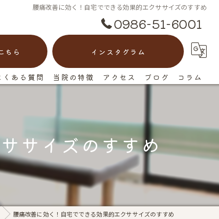
腰痛改善に効く！自宅でできる効果的エクササイズのすすめ
0986-51-6001
こちら
インスタグラム
よくある質問
当院の特徴
アクセス
ブログ
コラム
脊柱管狭窄症
漫画特集
ヘルニア
クササイズのすすめ
ぎっくり腰
慢性痛
反り腰
腰痛改善に効く！自宅でできる効果的エクササイズのすすめ