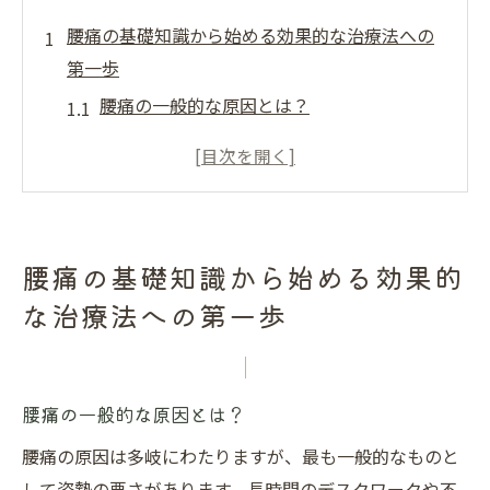
腰痛の基礎知識から始める効果的な治療法への
第一歩
腰痛の一般的な原因とは？
腰痛の種類とその特徴を知る
腰痛の影響を最小限にするための生活習慣
腰痛を予防するための基礎知識
腰痛がもたらす日常生活への影響
腰痛の基礎知識から始める効果的
腰痛の基礎知識を活用したセルフケア方法
な治療法への第一歩
都城市と日南市で腰痛を和らげるための標準的
治療の全貌
地域で受けられる腰痛専門の治療施設
腰痛の一般的な原因とは？
腰痛治療における都城市と日南市の取り組
腰痛の原因は多岐にわたりますが、最も一般的なものと
み
して姿勢の悪さがあります。長時間のデスクワークや不