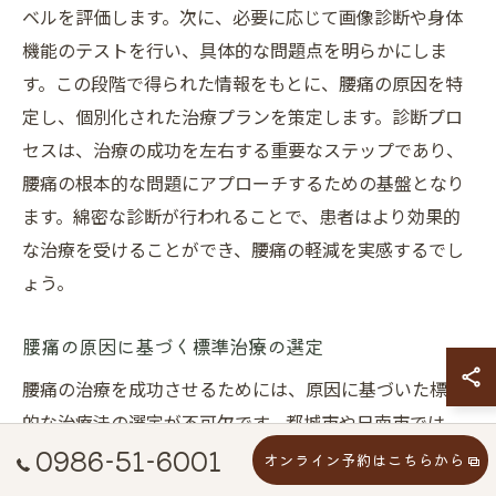
ベルを評価します。次に、必要に応じて画像診断や身体
機能のテストを行い、具体的な問題点を明らかにしま
す。この段階で得られた情報をもとに、腰痛の原因を特
定し、個別化された治療プランを策定します。診断プロ
セスは、治療の成功を左右する重要なステップであり、
腰痛の根本的な問題にアプローチするための基盤となり
ます。綿密な診断が行われることで、患者はより効果的
な治療を受けることができ、腰痛の軽減を実感するでし
ょう。
腰痛の原因に基づく標準治療の選定
腰痛の治療を成功させるためには、原因に基づいた標準
的な治療法の選定が不可欠です。都城市や日南市では、
0986-51-6001
多様な腰痛の原因に対応するために、まず正確な診断を
オンライン予約はこちらから
行います。診断により特定された原因に基づき、治療法