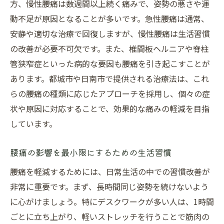
方、慢性腰痛は数週間以上続く痛みで、姿勢の悪さや運
個別化された腰痛治療が都城市と日南市で可能
動不足が原因となることが多いです。急性腰痛は通常、
に
安静や適切な治療で回復しますが、慢性腰痛は生活習慣
個別の症状に合わせた治療計画の重要性
の改善が必要不可欠です。また、椎間板ヘルニアや脊柱
管狭窄症といった病的な要因も腰痛を引き起こすことが
個別化治療におけるカウンセリングの役割
あります。都城市や日南市で提供される治療法は、これ
腰痛治療における個別化アプローチの利点
らの腰痛の種類に応じたアプローチを採用し、個々の症
患者に合わせた治療法の選択肢
状や原因に対応することで、効果的な痛みの軽減を目指
個別化された治療法がもたらす結果
しています。
地域での個別化治療が選ばれる理由
腰痛の原因を徹底解明し標準治療で根本から改
腰痛の影響を最小限にするための生活習慣
善
腰痛を軽減するためには、日常生活の中での習慣改善が
腰痛の原因を見極めるための診断法
非常に重要です。まず、長時間同じ姿勢を続けないよう
腰痛の根本原因を探るカウンセリング
に心がけましょう。特にデスクワークが多い人は、1時間
腰痛原因の特定とその治療の流れ
ごとに立ち上がり、軽いストレッチを行うことで筋肉の