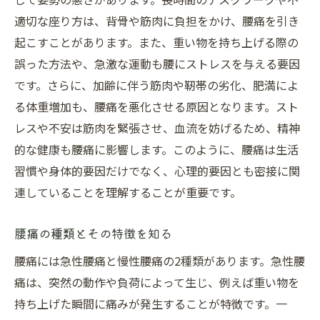
標準的な腰痛治療に含まれる施術内容
適切な座り方は、背骨や筋肉に負担をかけ、腰痛を引き
都城市と日南市で選ばれる腰痛治療法
起こすことがあります。また、重い物を持ち上げる際の
腰痛治療の効果を実感するための日常の工
誤った方法や、急激な運動も腰にストレスを与える要因
夫
です。さらに、加齢に伴う筋肉や靭帯の劣化、肥満によ
地域の医療機関で提供される腰痛治療の特
る体重増加も、腰痛を悪化させる原因となります。スト
徴
レスや不安は筋肉を緊張させ、血流を妨げるため、精神
的な健康も腰痛に影響します。このように、腰痛は生活
腰痛軽減の鍵は何か？最新治療アプローチの魅
習慣や身体的要因だけでなく、心理的要因とも密接に関
力
連していることを理解することが重要です。
最新治療技術とその効果
革新的な腰痛治療アプローチの紹介
腰痛の種類とその特徴を知る
腰痛ケアにおける新しい技術の役割
腰痛には急性腰痛と慢性腰痛の2種類があります。急性腰
テクノロジーを活用した腰痛治療の進化
痛は、突然の動作や負荷によって生じ、例えば重い物を
腰痛を軽減するための最新治療法
持ち上げた瞬間に痛みが発生することが特徴です。一
腰痛軽減に向けた新しい取り組み