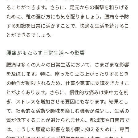
ることができます。さらに、足元からの衝撃を和らげる
腰痛克服のための最新情報
ために、靴の選び方にも気を配りましょう。腰痛を予防
定期的なフォローアップの重要性
する知識を日常に活かすことで、快適な生活を続けるこ
腰痛からの解放を促すセルフケア
とができるでしょう。
腰痛改善のためのトレンド情報
治療後のメンテナンスとその方法
腰痛がもたらす日常生活への影響
腰痛から解放されるためのライフスタイル
腰痛は多くの人々の日常生活において、さまざまな影響
の見直し
を及ぼします。特に、座ったり立ち上がったりするとき
都城市と日南市で実践される最新の腰痛治療法
の動作が制限されるため、仕事や家事に支障をきたすこ
に迫る
とがよくあります。さらに、慢性的な痛みは集中力を削
ぎ、ストレスを増加させる要因にもなります。結果とし
都城市と日南市で注目される治療技術
て、社会的な活動や趣味を楽しむ機会が減少し、生活の
地域で普及する最新の治療メソッド
質が低下することが避けられません。都城市や日南市で
都城市と日南市の治療法の進化
は、こうした腰痛の影響を最小限に抑えるために、専門
地域で人気の腰痛治療法の実態