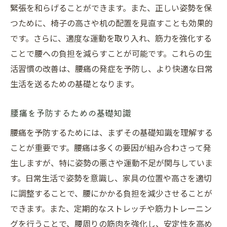
緊張を和らげることができます。また、正しい姿勢を保
効果的な腰痛治療のための診断プロセス
つために、椅子の高さや机の配置を見直すことも効果的
腰痛の原因に基づく標準治療の選定
です。さらに、適度な運動を取り入れ、筋力を強化する
原因を見つけて根本から改善する方法
ことで腰への負担を減らすことが可能です。これらの生
テクノロジーで進化する腰痛治療の可能性を探
活習慣の改善は、腰痛の発症を予防し、より快適な日常
る
生活を送るための基礎となります。
テクノロジー導入による治療効果の向上
腰痛治療における最新テクノロジーの活用
腰痛を予防するための基礎知識
治療に役立つテクノロジー装置の紹介
腰痛を予防するためには、まずその基礎知識を理解する
腰痛治療のための革新的技術の役割
ことが重要です。腰痛は多くの要因が組み合わさって発
テクノロジーで実現する個別化治療の未来
生しますが、特に姿勢の悪さや運動不足が関与していま
す。日常生活で姿勢を意識し、家具の位置や高さを適切
腰痛治療に影響を与えるテクノロジーの進
に調整することで、腰にかかる負担を減少させることが
歩
できます。また、定期的なストレッチや筋力トレーニン
腰痛からの解放を目指すために知っておきたい
グを行うことで、腰周りの筋肉を強化し、安定性を高め
治療情報