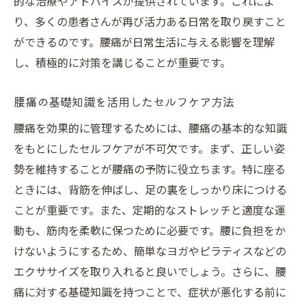
的な治療やアドバイスが提供されています。これによ
都城市と日南市で実践される先進治療
り、多くの患者さんが再び活力ある日常を取り戻すこと
現地で受けられる最新治療法の実績
ができるのです。腰痛が日常生活に与える影響を理解
奏でる整骨院
し、積極的に対策を講じることが重要です。
監修者：中村 好久
腰痛の基礎知識を活用したセルフケア方法
腰痛を効果的に管理するためには、腰痛の基本的な知識
をもとにしたセルフケアが不可欠です。まず、正しい姿
勢を維持することが腰痛の予防に役立ちます。特に座る
ときには、背筋を伸ばし、足の裏をしっかり床につける
ことが重要です。また、定期的なストレッチと適度な運
動も、筋肉を柔軟に保つために必要です。腰に負担をか
けないようにするため、簡単なヨガやピラティスなどの
エクササイズを取り入れると良いでしょう。さらに、腰
痛に対する基礎知識を持つことで、症状が悪化する前に